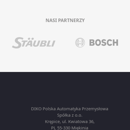
NASI PARTNERZY
DIKO Polska Automatyka Przemysłowa
Spółka z o.o.
Krępice, ul. Kwiatowa 36,
PL 55-330 Miękinia