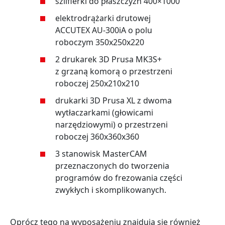
szlifierki do płaszczyzn 400×1000
elektrodrążarki drutowej
ACCUTEX AU-300iA o polu
roboczym 350x250x220
2 drukarek 3D Prusa MK3S+
z grzaną komorą o przestrzeni
roboczej 250x210x210
drukarki 3D Prusa XL z dwoma
wytłaczarkami (głowicami
narzędziowymi) o przestrzeni
roboczej 360x360x360
3 stanowisk MasterCAM
przeznaczonych do tworzenia
programów do frezowania części
zwykłych i skomplikowanych.
Oprócz tego na wyposażeniu znajdują się również