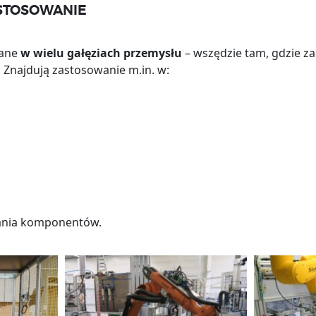
STOSOWANIE
wane
w wielu gałęziach przemysłu
– wszędzie tam, gdzie z
 Znajdują zastosowanie m.in. w:
ania komponentów.