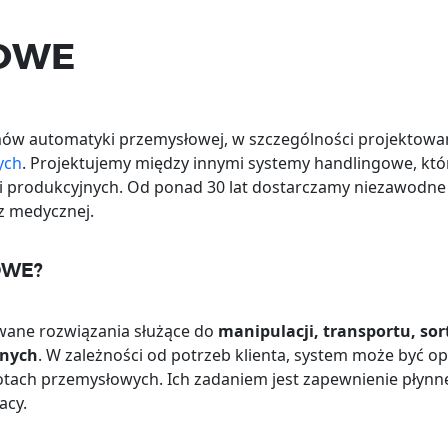
GOWE
emów automatyki przemysłowej, w szczególności projekto
ych
. Projektujemy między innymi systemy handlingowe, któ
 i produkcyjnych. Od ponad 30 lat dostarczamy niezawodne 
z medycznej.
OWE?
ane rozwiązania służące do
manipulacji, transportu, so
jnych
. W zależności od potrzeb klienta, system może być op
otach przemysłowych. Ich zadaniem jest zapewnienie płyn
acy.