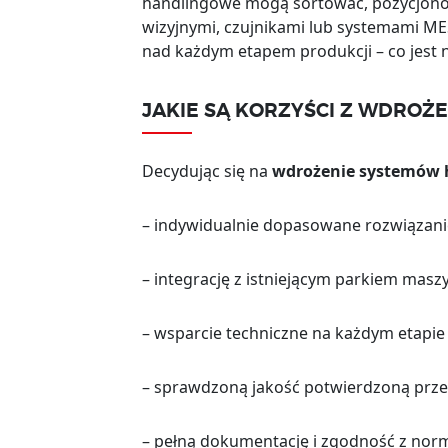
handlingowe mogą sortować, pozycjonow
wizyjnymi, czujnikami lub systemami MES
nad każdym etapem produkcji – co jest 
JAKIE SĄ KORZYŚCI Z WDRO
Decydując się na
wdrożenie systemów
– indywidualnie dopasowane rozwiązani
– integrację z istniejącym parkiem mas
– wsparcie techniczne na każdym etapie 
– sprawdzoną jakość potwierdzoną prz
– pełną dokumentację i zgodność z nor