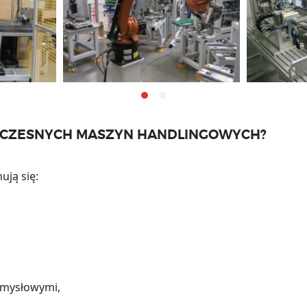
OCZESNYCH MASZYN HANDLINGOWYCH?
ją się:
zemysłowymi,