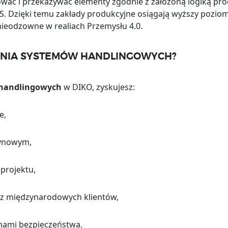
ać i przekazywać elementy zgodnie z założoną logiką pro
. Dzięki temu zakłady produkcyjne osiągają wyższy poziom e
nieodzowne w realiach Przemysłu 4.0.
ŻENIA SYSTEMÓW HANDLINGOWYCH?
 handlingowych
w DIKO, zyskujesz:
e,
zynowym,
projektu,
ez międzynarodowych klientów,
mami bezpieczeństwa.