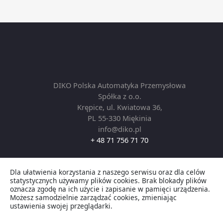
DIKO Polska Automatyka Przemysłowa
Spółka z o.o.
Krępice, ul. Kwiatowa 36,
PL 55-330 Miękinia
info@diko.pl
+ 48 71 756 71 70
Dla ułatwienia korzystania z naszego serwisu oraz dla celów
Copyright © 2026 DIKO Automation by Robotics. All
statystycznych używamy plików cookies. Brak blokady plików
rights reserved.
oznacza zgodę na ich użycie i zapisanie w pamięci urządzenia.
Możesz samodzielnie zarządzać cookies, zmieniając
ustawienia swojej przeglądarki.